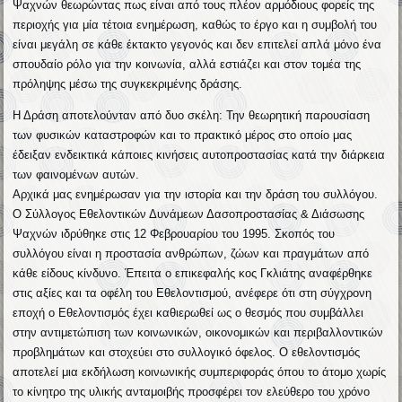
Ψαχνών θεωρώντας πως είναι από τους πλέον αρμόδιους φορείς της
περιοχής για μία τέτοια ενημέρωση, καθώς το έργο και η συμβολή του
είναι μεγάλη σε κάθε έκτακτο γεγονός και δεν επιτελεί απλά μόνο ένα
σπουδαίο ρόλο για την κοινωνία, αλλά εστιάζει και στον τομέα της
πρόληψης μέσω της συγκεκριμένης δράσης.
Η Δράση αποτελούνταν από δυο σκέλη: Την θεωρητική παρουσίαση
των φυσικών καταστροφών και το πρακτικό μέρος στο οποίο μας
έδειξαν ενδεικτικά κάποιες κινήσεις αυτοπροστασίας κατά την διάρκεια
των φαινομένων αυτών.
Αρχικά μας ενημέρωσαν για την ιστορία και την δράση του συλλόγου.
Ο Σύλλογος Εθελοντικών Δυνάμεων Δασοπροστασίας & Διάσωσης
Ψαχνών ιδρύθηκε στις 12 Φεβρουαρίου του 1995. Σκοπός του
συλλόγου είναι η προστασία ανθρώπων, ζώων και πραγμάτων από
κάθε είδους κίνδυνο. Έπειτα ο επικεφαλής κος Γκλιάτης αναφέρθηκε
στις αξίες και τα οφέλη του Εθελοντισμού, ανέφερε ότι στη σύγχρονη
εποχή ο Εθελοντισμός έχει καθιερωθεί ως ο θεσμός που συμβάλλει
στην αντιμετώπιση των κοινωνικών, οικονομικών και περιβαλλοντικών
προβλημάτων και στοχεύει στο συλλογικό όφελος. Ο εθελοντισμός
αποτελεί μια εκδήλωση κοινωνικής συμπεριφοράς όπου το άτομο χωρίς
το κίνητρο της υλικής ανταμοιβής προσφέρει τον ελεύθερο του χρόνο