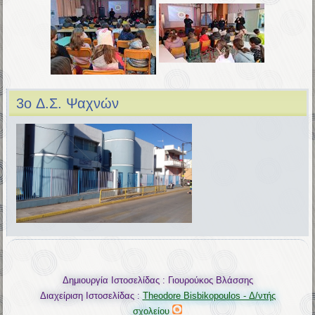
3o Δ.Σ. Ψαχνών
Δημιουργία Ιστοσελίδας : Γιουρούκος Βλάσσης
Διαχείριση Ιστοσελίδας :
Theodore Bisbikopoulos - Δ/ντής
σχολείου