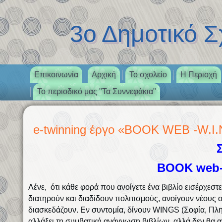
3ο Δημοτικό Σχο
Επικοινωνία
Αρχική
Το σχολείο
Η Περιοχή
Το περιοδικό μας "Τα Συννεφάκια"
e-twinning έργο «BOOK WEB -W.I.
Σ
ΒOOK web-W
Λένε, ότι κάθε φορά που ανοίγετε ένα βιβλίο εισέρχεστε
διατηρούν και διαδίδουν πολιτισμούς, ανοίγουν νέους
διασκεδάζουν. Εν συντομία, δίνουν WINGS (Σοφία, Πλ
αλλάξει τη συμβατική ανάγνωση βιβλίων, αλλά δεν θα 