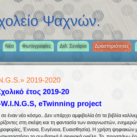
λείο Ψαχνών.
Νέα
Φωτογραφίες
Διδ. Σενάρια
Δραστηριότητες
N.G.S.» 2019-2020
χολικό έτος 2019-20
.I.N.G.S, eTwinning project
 σε έναν νέο κόσμο.. Δεν υπάρχει αμφιβολία ότι τα βιβλία καλλι
 ορίζοντες στη σκέψη και τη φαντασία των αναγνωστών, ενημερώ
ηροφορίες, Έννοια, Ευγένεια, Ευαισθησία). Η χρήση ψηφιακών
αντικαταστήσει τα συμβατικά ή ψηφιακά οφέλη. Το παραπάνω έρ