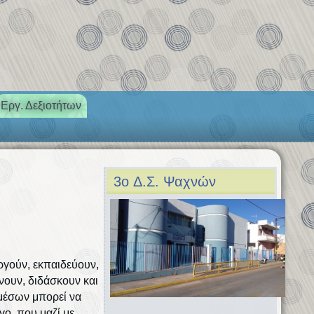
Εργ. Δεξιοτήτων
3o Δ.Σ. Ψαχνών
εργούν, εκπαιδεύουν,
νουν, διδάσκουν και
 μέσων μπορεί να
γο, που μαζί με