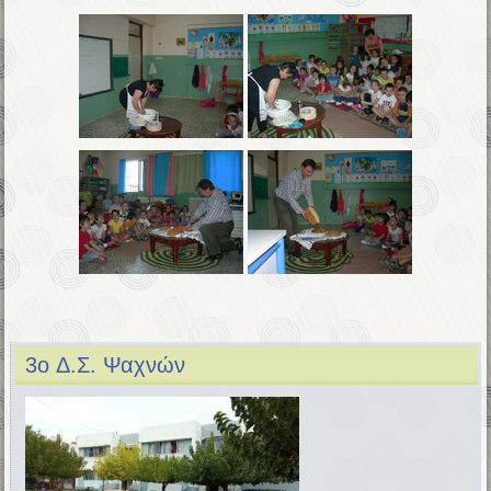
3o Δ.Σ. Ψαχνών